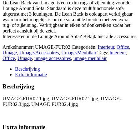
De Lean Back van Umage is een extra rug- of zijleuning voor de
Lounge Around Sofa. Standaard is deze multifunctionele sofa
uitgerust met 3 leuningen. De Lean Back is ook apart verkrijgbaar
waardoor het mogelijk is om de sofa uit te breiden met een extra
rug- of zijleuning. Verkrijgbaar in eiken of donkereiken zodat het
perfect aansluit bij de zetel.
Interesse en in de Lounge Around Sofa? Bekijk hier alle accessoires.
Artikelnummer:
UMAGE-FUR02
Categorieën:
Interieur
,
Office
,
Umage
,
Umage-Accessoires
,
Umage-Meubilair
Tags:
Interieur
,
Office
,
Umage
,
umage-accessoires
,
umage-meubilair
Beschrijving
Extra informatie
Beschrijving
UMAGE-FUR02.1.jpg, UMAGE-FUR02.2.jpg, UMAGE-
FUR02.3.jpg, UMAGE-FUR02.4.jpg
Extra informatie