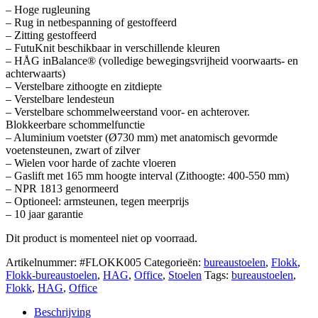
– Hoge rugleuning
– Rug in netbespanning of gestoffeerd
– Zitting gestoffeerd
– FutuKnit beschikbaar in verschillende kleuren
– HÅG inBalance® (volledige bewegingsvrijheid voorwaarts- en
achterwaarts)
– Verstelbare zithoogte en zitdiepte
– Verstelbare lendesteun
– Verstelbare schommelweerstand voor- en achterover.
Blokkeerbare schommelfunctie
– Aluminium voetster (Ø730 mm) met anatomisch gevormde
voetensteunen, zwart of zilver
– Wielen voor harde of zachte vloeren
– Gaslift met 165 mm hoogte interval (Zithoogte: 400-550 mm)
– NPR 1813 genormeerd
– Optioneel: armsteunen, tegen meerprijs
– 10 jaar garantie
Dit product is momenteel niet op voorraad.
Artikelnummer:
#FLOKK005
Categorieën:
bureaustoelen
,
Flokk
,
Flokk-bureaustoelen
,
HAG
,
Office
,
Stoelen
Tags:
bureaustoelen
,
Flokk
,
HAG
,
Office
Beschrijving